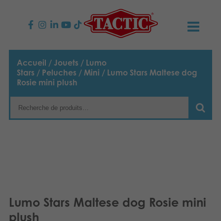
PRODUITS
Accueil
/
Jouets
/
Lumo
Stars
/
Peluches
/
Mini
/ Lumo Stars Maltese dog
Jeux enfants
NOUVEAUTÉS
Rosie mini plush
Jeux famille
TACTIC
Jeux Adultes
Code de conduite
CONTACTS
Jeux d’extérieur
Responsabilité
Contactez nous
Français
Puzzles
English
Notre histoire
Liens
Lumo Stars Maltese dog Rosie mini
Suomi
Jouets
Média
plush