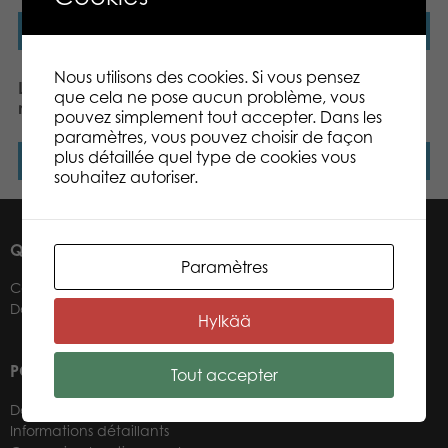
Lire la suite
Lire la suite
Nous utilisons des cookies. Si vous pensez
Lumo Stars Wolf Woody
Lumo Stars Bear Camo
que cela ne pose aucun problème, vous
mini plush
mini plush
pouvez simplement tout accepter. Dans les
paramètres, vous pouvez choisir de façon
plus détaillée quel type de cookies vous
Lire la suite
Lire la suite
souhaitez autoriser.
QUI SOMMES-NOUS ?
Paramètres
Contacts
Détaillants
Hylkää
POUR NOS DÉTAILLANTS
Tout accepter
Devenir un détaillant
Informations détaillants