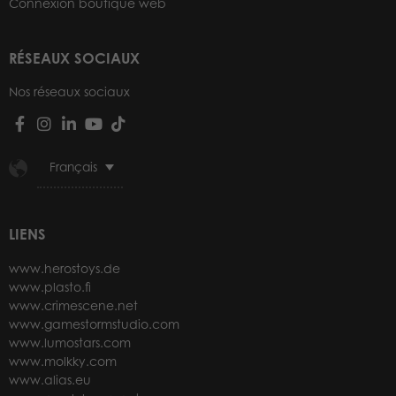
Connexion boutique web
RÉSEAUX SOCIAUX
Nos réseaux sociaux
Français
LIENS
www.herostoys.de
www.plasto.fi
www.crimescene.net
www.gamestormstudio.com
www.lumostars.com
www.molkky.com
www.alias.eu