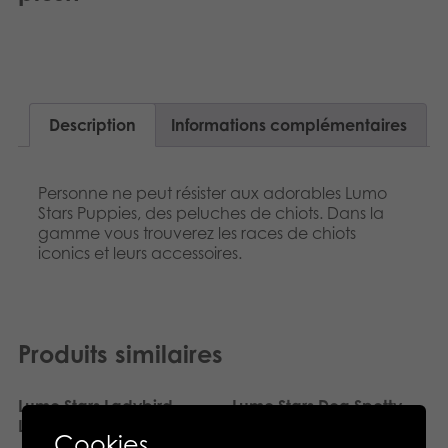
Dansk
Produits archivés
Norsk
Applications mobiles
Polski
Description
Informations complémentaires
Svenska
Personne ne peut résister aux adorables Lumo
Stars Puppies, des peluches de chiots. Dans la
gamme vous trouverez les races de chiots
iconics et leurs accessoires.
Produits similaires
Lumo Stars Ladybird
Lumo Stars Dog Spotty
Leppis mini plush
mini plush
Cookies