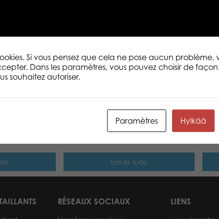
Mini 8,5 cm. Peluche bébé animal à col
amical, gentil et mignon. On sourit plu
mignonne Northern Brights est basée sur
nordiques. Design finlandais pur. Je sui
dormir. Je crois que je vais faire une pet
www.lumostars.com
 cookies. Si vous pensez que cela ne pose aucun problème,
cepter. Dans les paramètres, vous pouvez choisir de façon 
s souhaitez autoriser.
Paramètres
Hylkää
rm classic
Lumo Stars Ladybird Leppis mini
Lumo
plush
ite
Lire la suite
TAILLANTS
RÉSEAUX SOCIAUX
LIENS