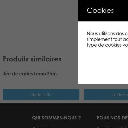
Cookies
Nous utilisons des
simplement tout ac
type de cookies vou
Produits similaires
Jeu de cartes Lumo Stars
Lumo Stars Snake O
plush
Lire la suite
Lire la su
QUI SOMMES-NOUS ?
POUR NOS DÉ