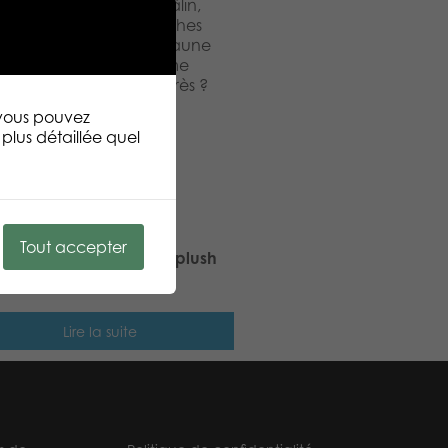
lectionner. Heureux, câlin,
s! La collection de peluches
 la vraie nature et la faune
s un gentil chien qui aime
ite sieste. On se voit après ?
 vous pouvez
plus détaillée quel
Tout accepter
 Stars Cat Peach mini plush
Lire la suite