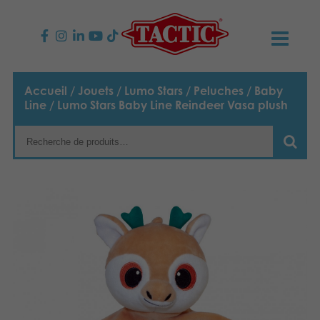
PRODUITS
Accueil
/
Jouets
/
Lumo Stars
/
Peluches
/
Baby
Line
/ Lumo Stars Baby Line Reindeer Vasa plush
Jeux enfants
NOUVEAUTÉS
Jeux famille
TACTIC
Jeux Adultes
Code de conduite
CONTACTS
Jeux d’extérieur
Responsabilité
Contactez nous
Français
Puzzles
English
Notre histoire
Liens
Suomi
Jouets
Média