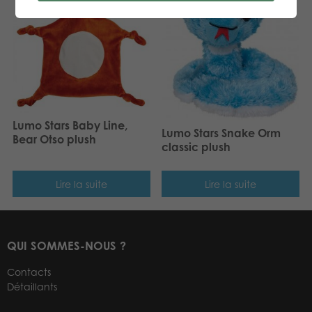
Lumo Stars Baby Line,
Lumo Stars Snake Orm
Bear Otso plush
classic plush
Lire la suite
Lire la suite
QUI SOMMES-NOUS ?
Contacts
Détaillants