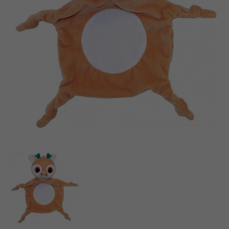
Dansk
Produits archivés
Nederlands
Applications mobiles
Norsk
Polski
Svenska