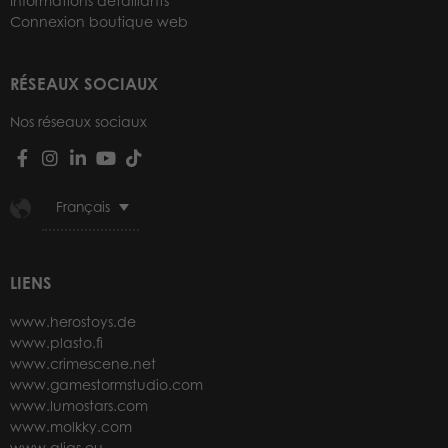
Informations détaillants
Connexion boutique web
RÉSEAUX SOCIAUX
Nos réseaux sociaux
Français
LIENS
www.herostoys.de
www.plasto.fi
www.crimescene.net
www.gamestormstudio.com
www.lumostars.com
www.molkky.com
www.alias.eu