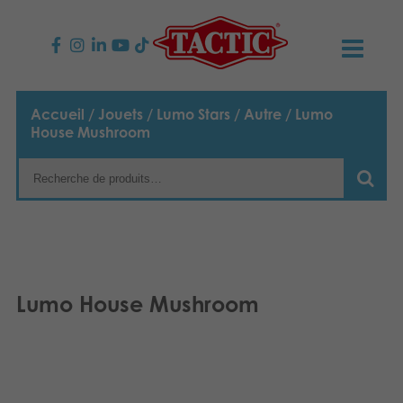
PRODUITS
Accueil
/
Jouets
/
Lumo Stars
/
Autre
/ Lumo
House Mushroom
Jeux enfants
NOUVEAUTÉS
Jeux famille
TACTIC
Jeux Adultes
Code de conduite
CONTACTS
Jeux d’extérieur
Responsabilité
Contactez nous
Français
Lumo House Mushroom
Puzzles
English
Notre histoire
Liens
Suomi
Jouets
Média