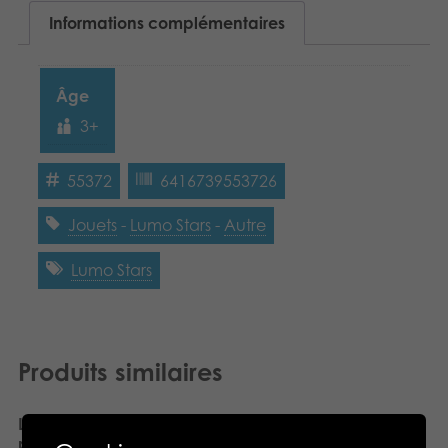
Dansk
Informations complémentaires
Produits archivés
Nederlands
Applications mobiles
Âge
Norsk
3+
Polski
55372
6416739553726
Svenska
Jouets
-
Lumo Stars
-
Autre
Deutsch
Lumo Stars
Produits similaires
Lumo Stars Basketball
Jeu de cartes Lumo Stars
plush