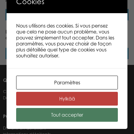
Cookies
Lire la suite
Lire la suite
Nous utilisons des cookies. Si vous pensez
que cela ne pose aucun problème, vous
Lumo Stars Moose Kung
Lumo Stars Owl Stripe –
pouvez simplement tout accepter. Dans les
classic plush
Mini
paramètres, vous pouvez choisir de façon
plus détaillée quel type de cookies vous
Lire la suite
Lire la suite
souhaitez autoriser.
QUI SOMMES-NOUS ?
Paramètres
Contacts
Détaillants
Hylkää
Tout accepter
POUR NOS DÉTAILLANTS
Devenir un détaillant