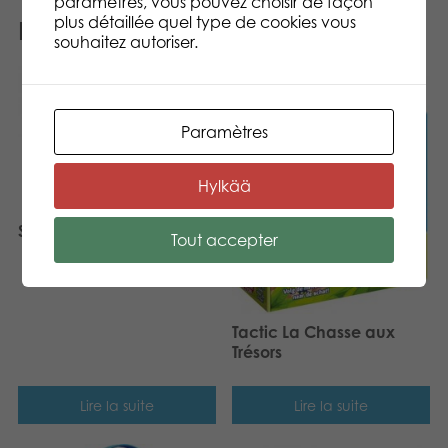
paramètres, vous pouvez choisir de façon
plus détaillée quel type de cookies vous
Produits similaires
souhaitez autoriser.
Paramètres
Hylkää
Set de 6 boules
Tout accepter
Tactic La Chasse aux
Trésors
Lire la suite
Lire la suite