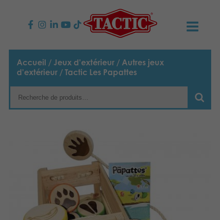
PRODUITS
Accueil
/
Jeux d'extérieur
/
Autres jeux
d'extérieur
/ Tactic Les Papattes
Jeux enfants
NOUVEAUTÉS
Jeux famille
TACTIC
Jeux Adultes
Code de conduite
CONTACTS
Jeux d’extérieur
Responsabilité
Contactez nous
Français
Puzzles
Nederlands
Notre histoire
Liens
Jouets
Média