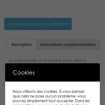
Acheter auprès de nos détaillants
Description
Informations complémentaires
Le soleil chauffe sur la savane. Entre dans la
peau d’un animal assoiffé le temps d’une partie.
Approche-toi au plus près de la rivière pour y
Cookies
boire, sans te faire manger par les crocodiles qui
s’y cachent. Evite les croche-pattes et échappe
aux singes farceurs. Un jeu à jouer aussi bien sur
l’herbe que sur le sable.
Nous utilisons des cookies. Si vous pensez
que cela ne pose aucun problème, vous
pouvez simplement tout accepter. Dans les