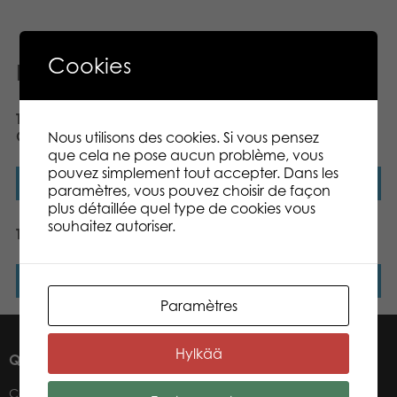
Cookies
Produits similaires
Tactic Wanna Bet
iKNOW All In
Challenge
Nous utilisons des cookies. Si vous pensez
que cela ne pose aucun problème, vous
pouvez simplement tout accepter. Dans les
Lire la suite
Lire la suite
paramètres, vous pouvez choisir de façon
plus détaillée quel type de cookies vous
souhaitez autoriser.
Tactic Rainbow Yatzy
Tactic France Quiz Junior
Lire la suite
Lire la suite
Paramètres
Hylkää
QUI SOMMES-NOUS ?
Contacts