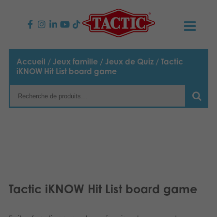
PRODUITS
Accueil
/
Jeux famille
/
Jeux de Quiz
/ Tactic
iKNOW Hit List board game
Jeux enfants
NOUVEAUTÉS
Jeux famille
TACTIC
Jeux Adultes
Code de conduite
CONTACTS
Jeux d’extérieur
Responsabilité
Contactez nous
Français
Puzzles
Nederlands
Notre histoire
Liens
Tactic iKNOW Hit List board game
Jouets
Média