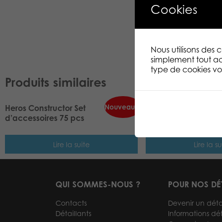
Cookies
Nous utilisons des
simplement tout ac
type de cookies vou
Produits similaires
Nouveauté
Heros Constructor Set
Heros Constructor P
d’accessoires 75 pcs
pcs
Lire la suite
Lire la su
QUI SOMMES-NOUS ?
POUR NOS DÉ
Contacts
Devenir un déta
Détaillants
Informations dét