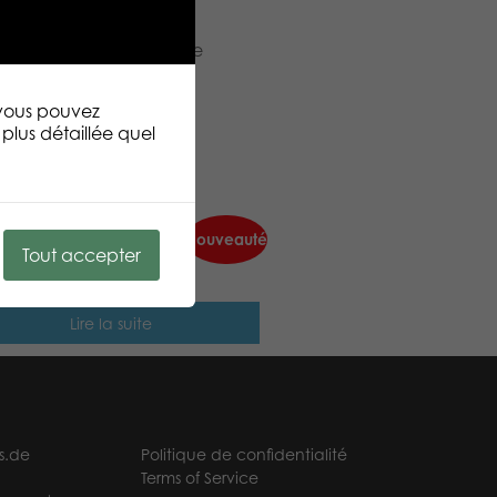
 naturels pour un jeu
ble et de haute qualité.
s une élégante boîte de
 vous pouvez
plus détaillée quel
Nouveauté
s Play and Learn Jeu de
Tout accepter
o images
Lire la suite
s.de
Politique de confidentialité
Terms of Service