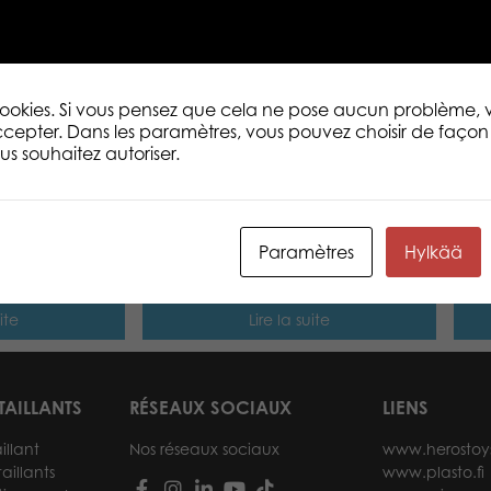
De magnifiques blocs en bois colorés et
créatif. Bois 100 % certifié FSC® – dura
Fabriqué en Allemagne. Présentés dan
rangement premium.
 cookies. Si vous pensez que cela ne pose aucun problème,
cepter. Dans les paramètres, vous pouvez choisir de façon 
s souhaitez autoriser.
Nouveauté
elleteuse 170
Heros Play and Learn Puzzle à
Hero
Paramètres
Hylkää
empiler figurines
mém
ite
Lire la suite
TAILLANTS
RÉSEAUX SOCIAUX
LIENS
illant
Nos réseaux sociaux
www.herostoy
aillants
www.plasto.fi