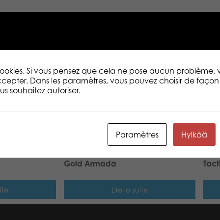
Description
Informations complé
Faites tourner, lancez ou jetez le DOSA e
– slap ! – sur les cibles ! Ce tout nouve
 cookies. Si vous pensez que cela ne pose aucun problème,
et adresse. Lancez le Dosa habilement 
cepter. Dans les paramètres, vous pouvez choisir de façon 
le plus élevé ! Parfait pour toute situat
s souhaitez autoriser.
Paramètres
Hylkää
Gold Armada
Tact
ite
Lire la suite