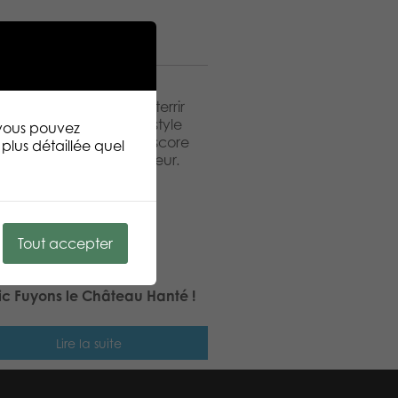
mentaires
t essayez de le faire atterrir
au jeu combine à la fois style
 vous pouvez
essayez d’atteindre le score
plus détaillée quel
ion et n’importe quel joueur.
Tout accepter
ic Fuyons le Château Hanté !
Lire la suite