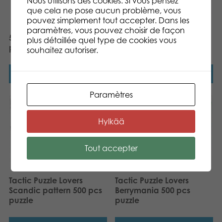
Nous utilisons des cookies. Si vous pensez
que cela ne pose aucun problème, vous
pouvez simplement tout accepter. Dans les
paramètres, vous pouvez choisir de façon
500 pcs puzzle: Baby
500 pcs puzzle: Dornie
plus détaillée quel type de cookies vous
penguin​
Scotland
souhaitez autoriser.
Lire la suite
Lire la suite
Paramètres
Hylkää
Tout accepter
Tactic Puzzle Lovers
Tactic Puzzle Lovers
Scandic pattern 500 pcs
Berrymania 500 pcs
puzzle
puzzle