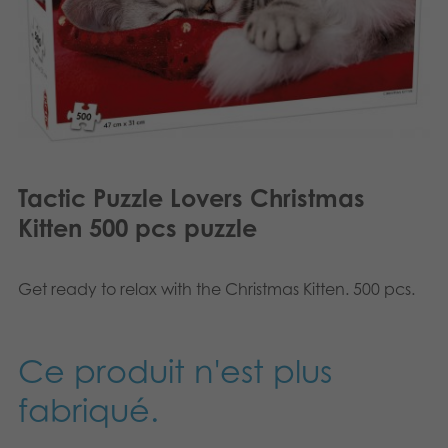
Dansk
Produits archivés
Nederlands
Applications mobiles
Norsk
Polski
Svenska
Tactic Puzzle Lovers Christmas
Kitten 500 pcs puzzle
Deutsch
Get ready to relax with the Christmas Kitten. 500 pcs.
Ce produit n'est plus
fabriqué.