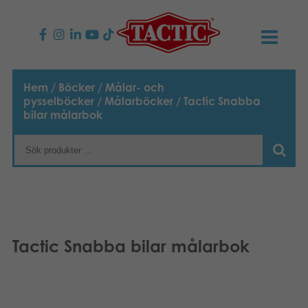
PRODUKTER
Hem
/
Böcker
/
Målar- och
pysselböcker
/
Målarböcker
/ Tactic Snabba
Barnspel
NYHETER
bilar målarbok
Familjespel
TACTIC
Vuxenspel
Uppförandekod
KONTAKTER
Utomhus spel
Ansvar
Kontakta oss
B2B-SHOP
Tactic Snabba bilar målarbok
Göra en reklamation
Pussel
Vår berättelse
Länkar och sidor
Svenska
Leksaker
Media