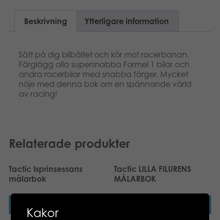
Böcker
Beskrivning
Ytterligare information
Arkiverade produkter
Sätt på dig bilbältet och kör mot racerbanan.
Applikationer
Färglägg alla supersnabba Formel 1 bilar och
andra racerbilar med snabba färger. Mycket
nöje med denna bok om en spännande värld
av racing!
Relaterade produkter
Tactic Isprinsessans
Tactic LILLA FILURENS
målarbok
MÅLARBOK
Läs mer
Läs mer
Kakor