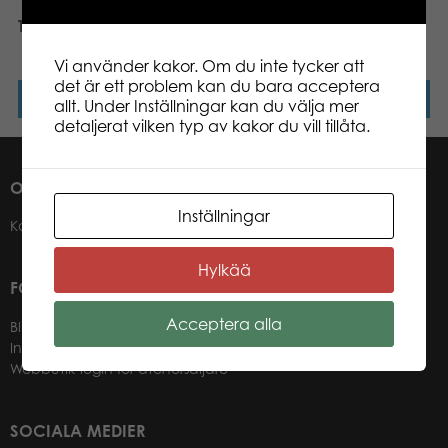
Tactic Hästar målarbok
Tactic SÖTA DJUR
Målarbok
Vi använder kakor. Om du inte tycker att
det är ett problem kan du bara acceptera
Läs mer
Läs mer
allt. Under Inställningar kan du välja mer
detaljerat vilken typ av kakor du vill tillåta.
OM OSS
Inställningar
Kontakter
Hylkää
FÖR VÅRA ÅTERFÖRSÄLJARE
Acceptera alla
Bli återförsäljare
Information för återförsäljare
Webbutik-login för återförsäljare
SOCIALA MEDIER