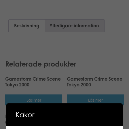
Böcker
Arkiverade produkter
Beskrivning
Ytterligare information
Applikationer
Relaterade produkter
Gamestorm Crime Scene
Gamestorm Crime Scene
Tokyo 2000
Tokyo 2000
Läs mer
Läs mer
Kakor
Larsen Maxi Världskarta
Tactic Alias Original
80 pcs pussel
brädspel