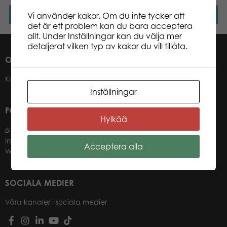
Läs mer
Läs mer
Vi använder kakor. Om du inte tycker att
det är ett problem kan du bara acceptera
allt. Under Inställningar kan du välja mer
detaljerat vilken typ av kakor du vill tillåta.
OM OSS
Kontakter
Inställningar
FÖR VÅRA ÅTERFÖRSÄLJARE
Hylkää
Bli återförsäljare
Information för återförsäljare
Acceptera alla
Webbutik-login för återförsäljare
SOCIALA MEDIER
Våra kanaler i sociala medier