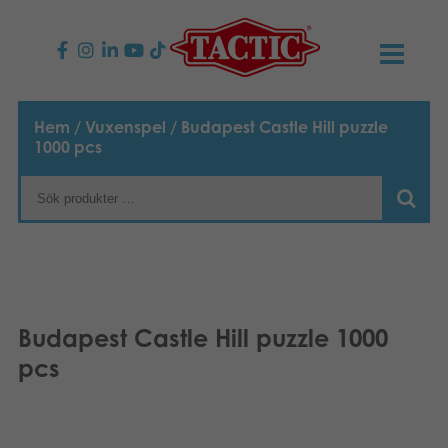
PRODUKTER
Hem
/
Vuxenspel
/ Budapest Castle Hill puzzle
1000 pcs
Barnspel
NYHETER
Familjespel
TACTIC
Vuxenspel
Uppförandekod
KONTAKTER
Utomhus spel
Ansvar
Kontakta oss
B2B-SHOP
Budapest Castle Hill puzzle 1000
Göra en reklamation
pcs
Pussel
Vår berättelse
Länkar och sidor
Svenska
Leksaker
Media