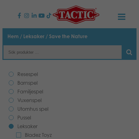
PRODUKTER
Hem
/
Leksaker
/ Save the Nature
Barnspel
NYHETER
Familjespel
TACTIC
Resespel
Vuxenspel
Uppförandekod
Barnspel
KONTAKTER
Familjespel
Utomhus spel
Ansvar
Kontakta oss
B2B-SHOP
Vuxenspel
Utomhus spel
Göra en reklamation
Pussel
Vår berättelse
Länkar och sidor
Svenska
Pussel
Leksaker
Leksaker
Media
Bladez Toyz