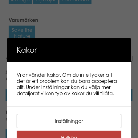
Varumärken
Save the
Nature
Kakor
Visar alla 3 resultat
Save the nature Egg
Tactic Jungle Mates Lila
Vi använder kakor. Om du inte tycker att
Amigos display incl 9pcs
apa
det är ett problem kan du bara acceptera
allt. Under Inställningar kan du välja mer
detaljerat vilken typ av kakor du vill tillåta.
Läs mer
Läs mer
Tactic Jungle Mates Simo
apa
Inställningar
Läs mer
Hylkää