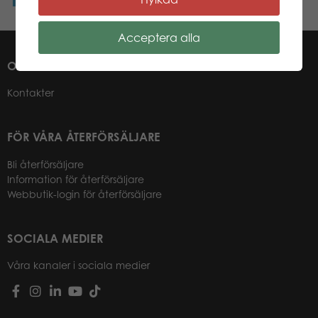
Acceptera alla
OM OSS
Kontakter
FÖR VÅRA ÅTERFÖRSÄLJARE
Bli återförsäljare
Information för återförsäljare
Webbutik-login för återförsäljare
SOCIALA MEDIER
Våra kanaler i sociala medier