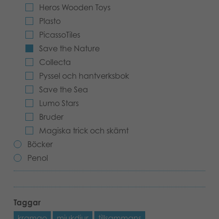
Heros Wooden Toys
Böcker
Plasto
PicassoTiles
Arkiverade produkter
Save the Nature
Applikationer
Collecta
Pyssel och hantverksbok
Save the Sea
Lumo Stars
Bruder
Magiska trick och skämt
Böcker
Penol
Taggar
kramgo
mjukdjur
tillsammans