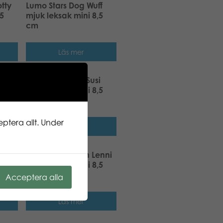
tty
Lumo Stars Dog Wuff
,5
mjuk leksak mini 8,5
cm
Läs mer
ach
Lumo Stars Wolf Susi
,5
mjuk leksak mini 8,5
cm
ptera allt. Under
Läs mer
r
Lumo Stars Puffin Lenni
ini
mjuk leksak mini 8,5
cm
Acceptera alla
Läs mer