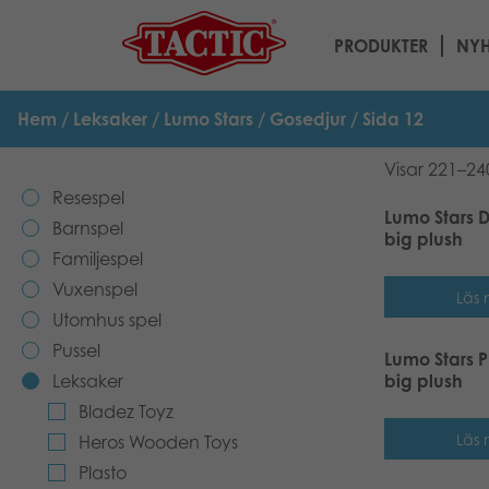
PRODUKTER
NYH
Hem
/
Leksaker
/
Lumo Stars
/
Gosedjur
/ Sida 12
Visar 221–24
Resespel
Lumo Stars 
Barnspel
big plush
Familjespel
Vuxenspel
Läs 
Utomhus spel
Pussel
Lumo Stars P
Leksaker
big plush
Bladez Toyz
Läs 
Heros Wooden Toys
Plasto