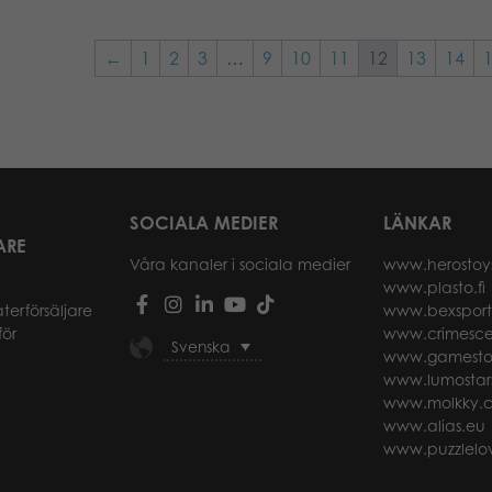
←
1
2
3
…
9
10
11
12
13
14
SOCIALA MEDIER
LÄNKAR
ARE
Våra kanaler i sociala medier
www.herostoy
www.plasto.fi
återförsäljare
www.bexspor
för
www.crimesce
Svenska
www.gamesto
www.lumostar
www.molkky.
www.alias.eu
www.puzzlelov