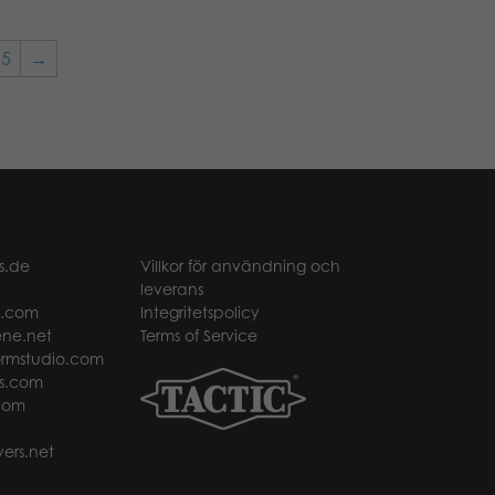
15
→
s.de
Villkor för användning och
leverans
t.com
Integritetspolicy
ne.net
Terms of Service
rmstudio.com
s.com
com
ers.net