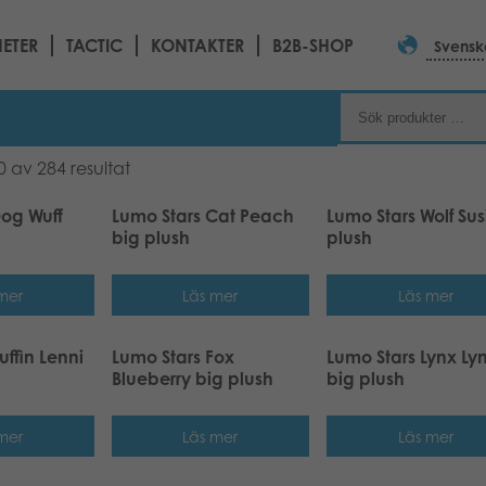
ETER
TACTIC
KONTAKTER
B2B-SHOP
Svensk
0 av 284 resultat
Dog Wuff
Lumo Stars Cat Peach
Lumo Stars Wolf Sus
big plush
plush
mer
Läs mer
Läs mer
uffin Lenni
Lumo Stars Fox
Lumo Stars Lynx Ly
Blueberry big plush
big plush
mer
Läs mer
Läs mer