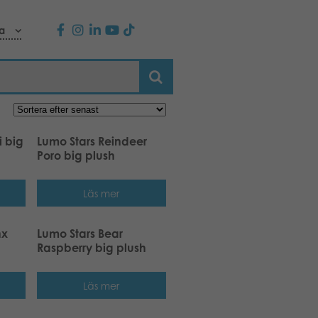
a
i big
Lumo Stars Reindeer
Poro big plush
Läs mer
nx
Lumo Stars Bear
Raspberry big plush
Läs mer