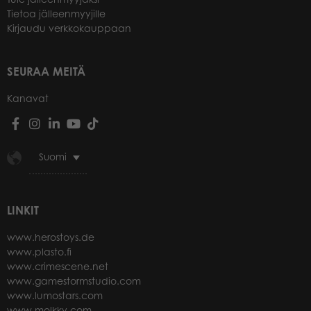
Tietoa jälleenmyyjille
Kirjaudu verkkokauppaan
SEURAA MEITÄ
Kanavat
Suomi
LINKIT
www.herostoys.de
www.plasto.fi
www.crimescene.net
www.gamestormstudio.com
www.lumostars.com
www.molkky.com