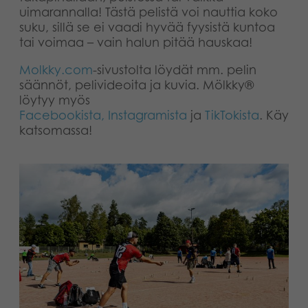
uimarannalla! Tästä pelistä voi nauttia koko
Kirjat
Suomi
suku, sillä se ei vaadi hyvää fyysistä kuntoa
tai voimaa – vain halun pitää hauskaa!
Arkistoidut tuotteet
Molkky.com
-sivustolta löydät mm. pelin
säännöt, pelivideoita ja kuvia. Mölkky®
Promotuotteet
löytyy myös
Facebookista,
Instagramista
ja
TikTokista
. Käy
Sovellukset
katsomassa!