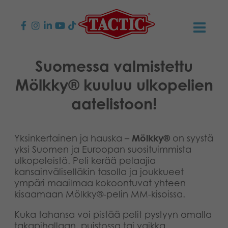
KAUPPA
Suomessa valmistettu
Mölkky® kuuluu ulkopelien
Lasten pelit
AJANKOHTAISTA
aatelistoon!
Perhepelit
TACTIC
Aikuisten pelit
Tapa toimia
YHTEYSTIEDOT
Yksinkertainen ja hauska –
Mölkky®
on syystä
yksi Suomen ja Euroopan suosituimmista
ulkopeleistä. Peli kerää pelaajia
Ulkopelit
Vastuullisuus
Ota yhteyttä
PLAY CLUB
kansainväliselläkin tasolla ja joukkueet
ympäri maailmaa kokoontuvat yhteen
Reklamaatiot
Palapelit
0
Tarina
Sivustot
OSTOSKORI
kisaamaan Mölkky®-pelin MM-kisoissa.
Lelut
Kuka tahansa voi pistää pelit pystyyn omalla
Medialle
OMA TILI
takapihallaan, puistossa tai vaikka