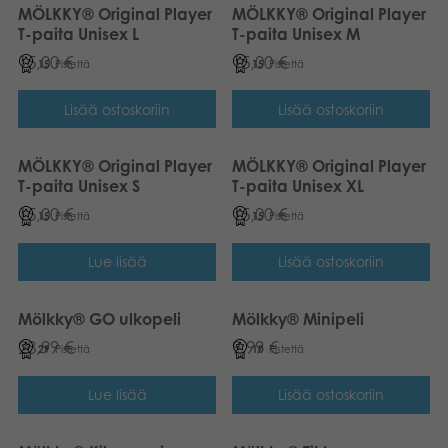
MÖLKKY® Original Player
MÖLKKY® Original Player
T-paita Unisex L
T-paita Unisex M
15,00
€
15,00
€
15
Pistettä
15
Pistettä
Lisää ostoskoriin
Lisää ostoskoriin
MÖLKKY® Original Player
MÖLKKY® Original Player
T-paita Unisex S
T-paita Unisex XL
15,00
€
15,00
€
15
Pistettä
15
Pistettä
Lue lisää
Lisää ostoskoriin
Mölkky® GO ulkopeli
Mölkky® Minipeli
28,99
€
9,99
€
29
Pistettä
10
Pistettä
Lue lisää
Lisää ostoskoriin