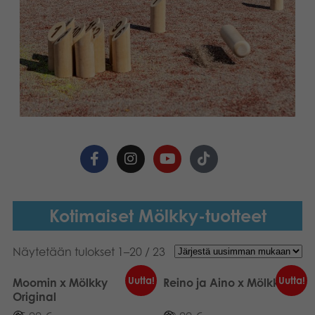
Kotimaiset Mölkky-tuotteet
Näytetään tulokset 1–20 / 23
Uutta!
Uutta!
Moomin x Mölkky
Reino ja Aino x Mölkky
Original